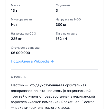
Масса
Ступеней
13
т
3
Многоразовая
Нагрузка на НОО
Нет
300
кг
Нагрузка на ССО
Тяга на старте
225
кг
162
кН
Стоимость запуска
$
6 000 000
Подробнее в Wikipedia →
О РАКЕТЕ
Electron — это двухступенчатая орбитальная
одноразовая ракета-носитель (с опциональной
третьей ступенью), разработанная американской
аэрокосмической компанией Rocket Lab. Electron
— ракета-носитель малого класса,