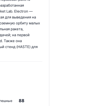
разработанная
et Lab. Electron —
ая для выведения на
лоземную орбиту малых
льная ракета,
дачей; на первой
d. Также она
ый стенд (HASTE) для
88
пешные