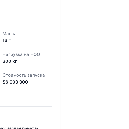
Масса
13
т
Нагрузка на НОО
300
кг
Стоимость запуска
$
6 000 000
норазовая ракета-