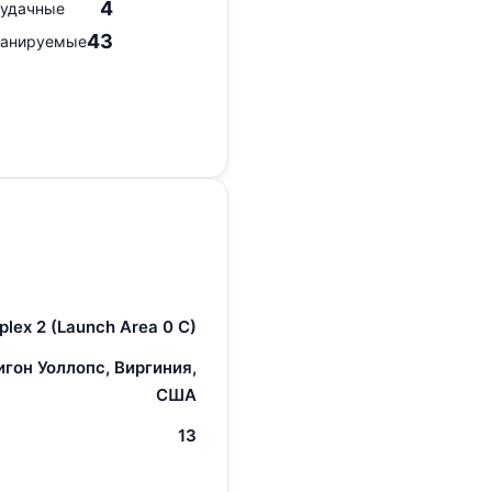
4
удачные
43
анируемые
lex 2 (Launch Area 0 C)
гон Уоллопс, Виргиния,
США
13