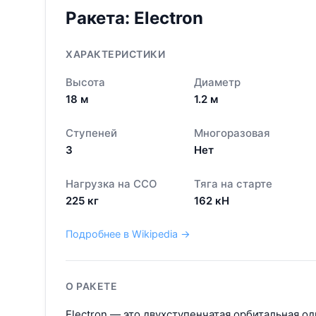
Ракета:
Electron
ХАРАКТЕРИСТИКИ
Высота
Диаметр
18
м
1.2
м
Ступеней
Многоразовая
3
Нет
Нагрузка на ССО
Тяга на старте
225
кг
162
кН
Подробнее в Wikipedia →
О РАКЕТЕ
Electron — это двухступенчатая орбитальная од