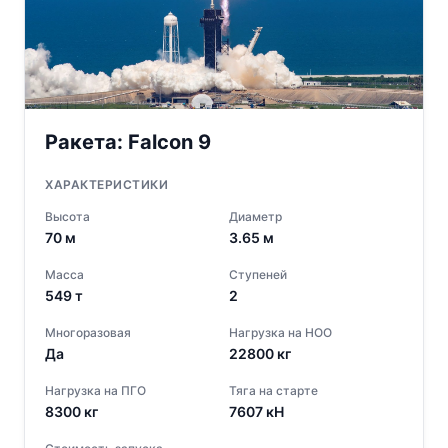
Ракета:
Falcon 9
ХАРАКТЕРИСТИКИ
Высота
Диаметр
70
м
3.65
м
Масса
Ступеней
549
т
2
Многоразовая
Нагрузка на НОО
Да
22800
кг
Нагрузка на ПГО
Тяга на старте
8300
кг
7607
кН